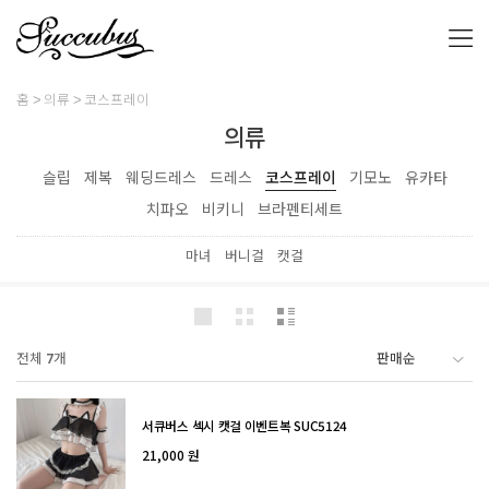
홈
의류
코스프레이
의류
슬립
제복
웨딩드레스
드레스
코스프레이
기모노
유카타
치파오
비키니
브라펜티세트
마녀
버니걸
캣걸
전체
7
개
서큐버스 섹시 캣걸 이벤트복 SUC5124
21,000 원