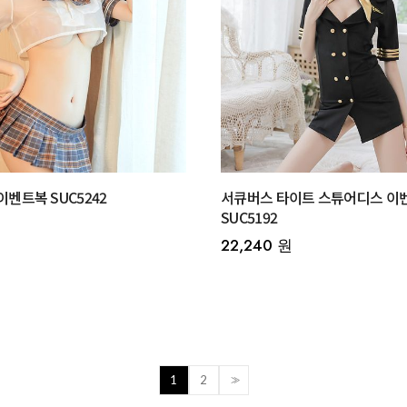
이벤트복 SUC5242
서큐버스 타이트 스튜어디스 이
SUC5192
22,240 원
1
2
>>