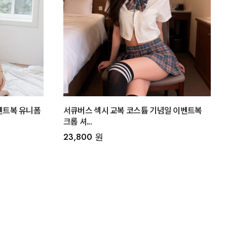
벤트복 유니폼
서큐버스 섹시 교복 코스튬 기념일 이벤트복
크롭 셔...
23,800 원