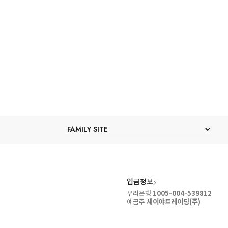
입금정보
우리은행
1005-004-539812
예금주
세이야트레이딩(주)