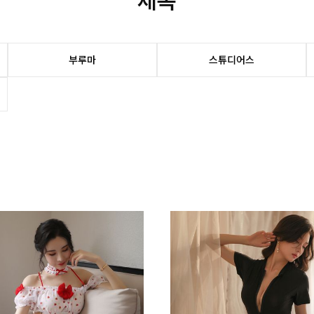
제복
부루마
스튜디어스