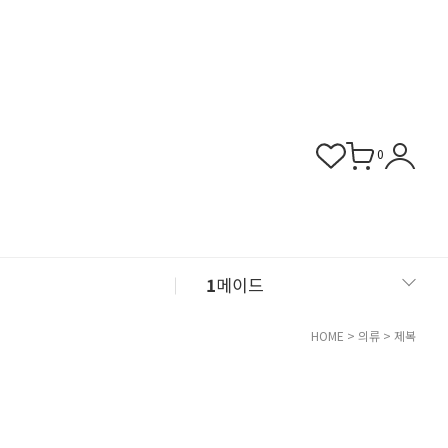
0
1
메이드
2
섹시 슬립
HOME
>
의류
>
제복
3
버니걸
4
비서