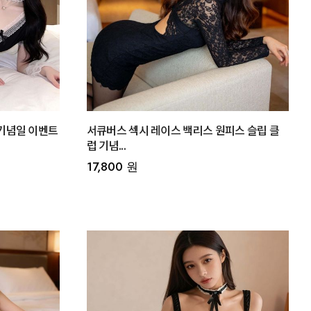
기념일 이벤트
서큐버스 섹시 레이스 백리스 원피스 슬립 클
럽 기념...
17,800 원