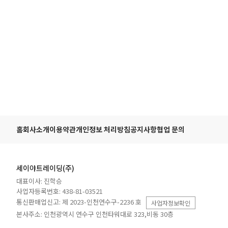
홈
회사소개
이용약관
개인정보 처리방침
공지사항
협업 문의
세이야트레이딩(주)
대표이사: 진학승
사업자등록번호: 438-81-03521
통신판매업신고: 제 2023-인천연수구-2236 호
사업자정보확인
본사주소: 인천광역시 연수구 인천타워대로 323,비동 30층