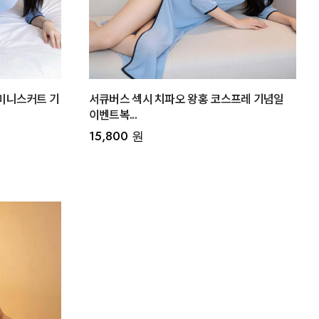
미니스커트 기
서큐버스 섹시 치파오 왕홍 코스프레 기념일
이벤트복...
15,800 원