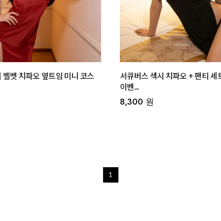
 벨벳 치파오 옆트임 미니 코스
서큐버스 섹시 치파오 + 팬티 세
이벤...
8,300 원
1