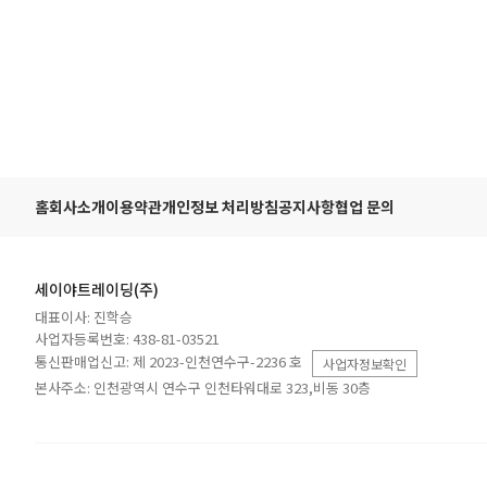
홈
회사소개
이용약관
개인정보 처리방침
공지사항
협업 문의
세이야트레이딩(주)
대표이사: 진학승
사업자등록번호: 438-81-03521
통신판매업신고: 제 2023-인천연수구-2236 호
사업자정보확인
본사주소: 인천광역시 연수구 인천타워대로 323,비동 30층