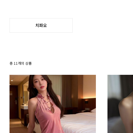
치파오
총
11
개의 상품