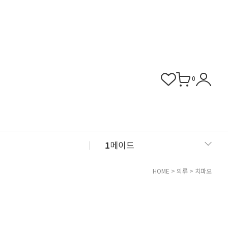
0
1
메이드
2
섹시 슬립
HOME
>
의류
>
치파오
3
버니걸
4
비서