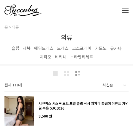
홈
의류
의류
슬립
제복
웨딩드레스
드레스
코스프레이
기모노
유카타
치파오
비키니
브라펜티세트
전체
110
개
서큐버스 시스루 도트 프릴 슬립 섹시 파자마 홈웨어 이벤트 기념
일 속옷 SUC5036
9,500 원