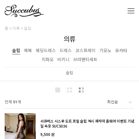
홈
의류
슬립
의류
슬립
제복
웨딩드레스
드레스
코스프레이
기모노
유카타
치파오
비키니
브라펜티세트
슬립
전체
51
개
서큐버스 시스루 도트 프릴 슬립 섹시 파자마 홈웨어 이벤트 기념
일 속옷 SUC5036
9,500 원