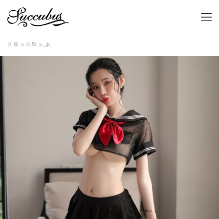
의류
제복
JK