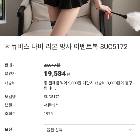
서큐버스 나비 리본 망사 이벤트복 SUC5172
판매가
23,040 원
19,584
할인가
원
배송비
총 결제금액이 9,800원 미만시 배송비 3,000원이 청구
됩니다.
모델명
SUC5172
브랜드
서큐버스
조회수
1975
옵션