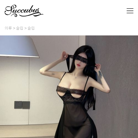
의류
슬립
슬립