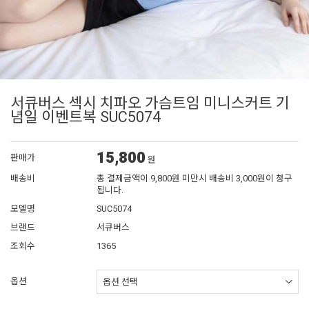
서큐버스 섹시 치파오 가슴트임 미니스커트 기
념일 이벤트복 SUC5074
15,800
판매가
원
배송비
총 결제금액이 9,800원 미만시 배송비 3,000원이 청구
됩니다.
모델명
SUC5074
브랜드
서큐버스
조회수
1365
옵션