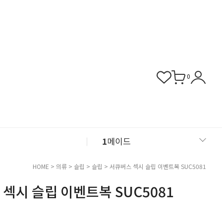
0
1
메이드
2
섹시 슬립
HOME
>
의류
>
슬립
>
슬립
> 서큐버스 섹시 슬립 이벤트복 SUC5081
섹시 슬립 이벤트복 SUC5081
3
버니걸
4
비서