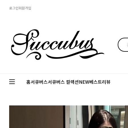
로그인
회원가입
홈
서큐버스
서큐버스 컬렉션
NEW
베스트
리뷰