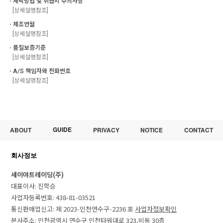
ㆍ세탁방법 및 취급시 주의사항
[상세설명참조]
ㆍ제조연월
[상세설명참조]
ㆍ품질보증기준
[상세설명참조]
ㆍA/S 책임자와 전화번호
[상세설명참조]
GUIDE
ABOUT
PRIVACY
NOTICE
CONTACT
회사정보
세이야트레이딩(주)
대표이사: 진학승
사업자등록번호: 438-81-03521
통신판매업신고: 제 2023-인천연수구-2236 호
사업자정보확인
본사주소: 인천광역시 연수구 인천타워대로 323,비동 30층