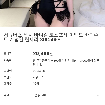
서큐버스 섹시 바니걸 코스프레 이벤트 바디수
트 기념일 란제리 SUC5068
20,800
판매가
원
배송비
총 결제금액이 9,800원 미만시 배송비 3,000원이 청구
됩니다.
모델명
SUC5068
브랜드
서큐버스
조회수
1653
옵션