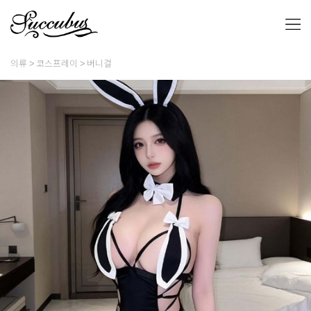
의류
코스프레이
버니걸