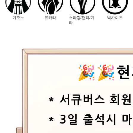
기모노
유카타
스타킹/팬티/기
빅사이즈
타