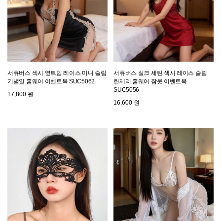
서큐버스 섹시 옆트임 레이스 미니 슬립
서큐버스 실크 세틴 섹시 레이스 슬립
기념일 홈웨어 이벤트복 SUC5062
란제리 홈웨어 잠옷 이벤트복
SUC5056
17,800 원
16,600 원