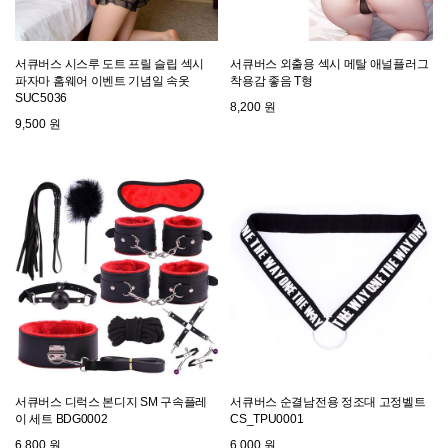
서큐버스 시스루 도트 프릴 슬립 섹시
서큐버스 외출용 섹시 메탈 애널플러그
파자마 홈웨어 이벤트 기념일 속옷
착용감 좋음 T형
SUC5036
8,200 원
9,500 원
서큐버스 디럭스 본디지 SM 구속플레
서큐버스 순결남전용 정조대 고정벨트
이 세트 BDG0002
CS_TPU0001
6,800 원
6,000 원