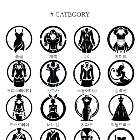
# CATEGORY
슬립
제복
JK
메이드
오피스레이디
간호사
스튜어디스
컬렉션
코스프레이
버니걸
치파오
웨딩드레스