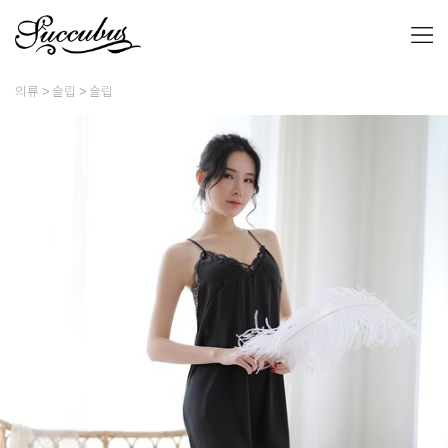
의류
슬립
슬립