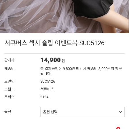
서큐버스 섹시 슬립 이벤트복 SUC5126
14,900
판매가
원
배송비
총 결제금액이 9,800원 미만시 배송비 3,000원이 청구
됩니다.
모델명
SUC5126
브랜드
서큐버스
조회수
2124
옵션