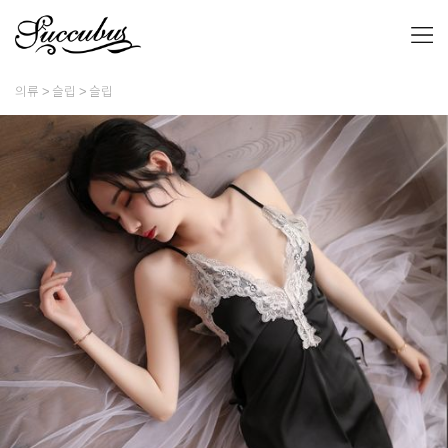
의류
슬립
슬립