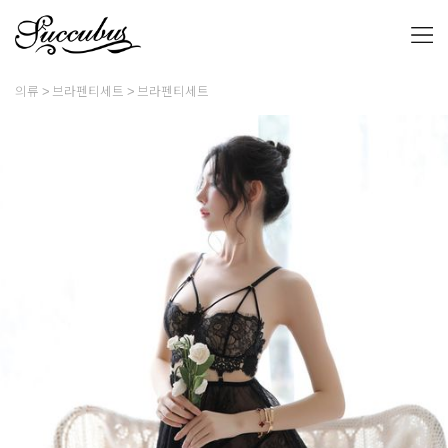
의류
브라펜티세트
브라펜티세트