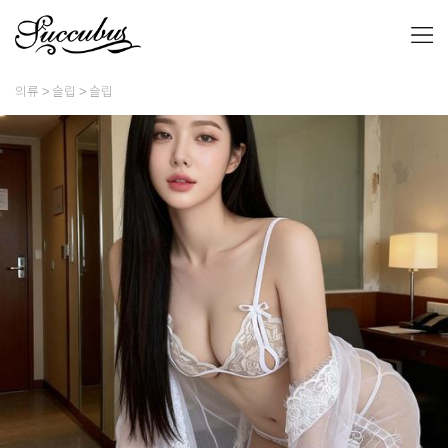
의류
슬립
슬립