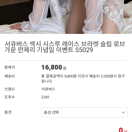
서큐버스 섹시 시스루 레이스 브라렛 슬립 로브
가운 란제리 기념일 이벤트 S5029
16,800
판매가
원
배송비
총 결제금액이 9,800원 미만시 배송비 3,000원이 청구
됩니다.
브랜드
서큐버스
조회수
2281
옵션
0