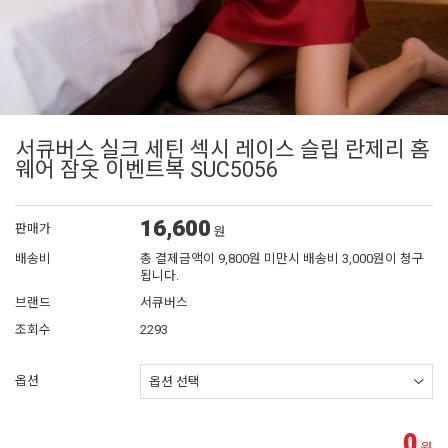
서큐버스 실크 세틴 섹시 레이스 슬립 란제리 홈
웨어 잠옷 이벤트복 SUC5056
16,600
판매가
원
배송비
총 결제금액이 9,800원 미만시 배송비 3,000원이 청구
됩니다.
브랜드
서큐버스
조회수
2293
옵션
0