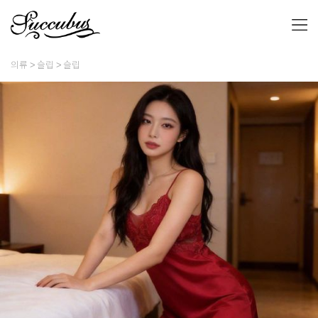
의류
슬립
슬립