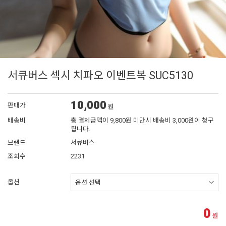
서큐버스 섹시 치파오 이벤트복 SUC5130
10,000
판매가
원
배송비
총 결제금액이 9,800원 미만시 배송비 3,000원이 청구
됩니다.
브랜드
서큐버스
조회수
2231
옵션
0
원