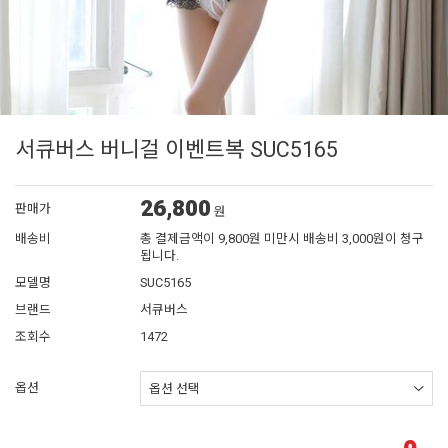
서큐버스 버니걸 이벤트복 SUC5165
26,800
판매가
원
배송비
총 결제금액이 9,800원 미만시 배송비 3,000원이 청구
됩니다.
모델명
SUC5165
브랜드
서큐버스
조회수
1472
옵션