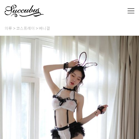
의류
코스프레이
버니걸