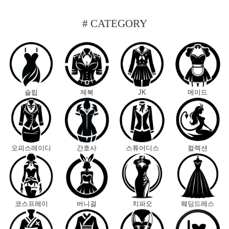
# CATEGORY
슬립
제복
JK
메이드
오피스레이디
간호사
스튜어디스
컬렉션
코스프레이
버니걸
치파오
웨딩드레스