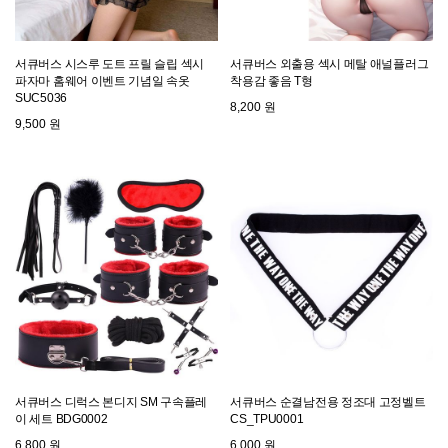
서큐버스 시스루 도트 프릴 슬립 섹시
서큐버스 외출용 섹시 메탈 애널플러그
파자마 홈웨어 이벤트 기념일 속옷
착용감 좋음 T형
SUC5036
8,200 원
9,500 원
서큐버스 디럭스 본디지 SM 구속플레
서큐버스 순결남전용 정조대 고정벨트
이 세트 BDG0002
CS_TPU0001
6,800 원
6,000 원