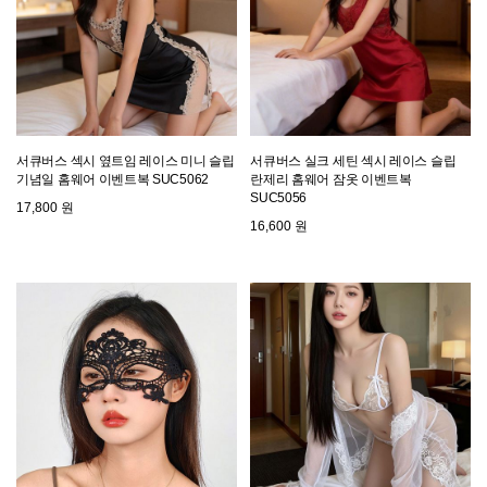
서큐버스 섹시 옆트임 레이스 미니 슬립
서큐버스 실크 세틴 섹시 레이스 슬립
기념일 홈웨어 이벤트복 SUC5062
란제리 홈웨어 잠옷 이벤트복
SUC5056
17,800 원
16,600 원