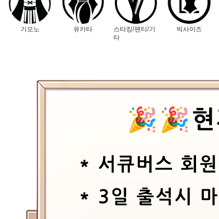
기모노
유카타
스타킹/팬티/기
빅사이즈
타