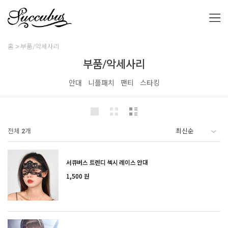
홈
부품/악세사리
부품/악세사리
안대
니플패치
팬티
스타킹
전체
2
개
서큐버스 트렌디 섹시 레이스 안대
1,500 원